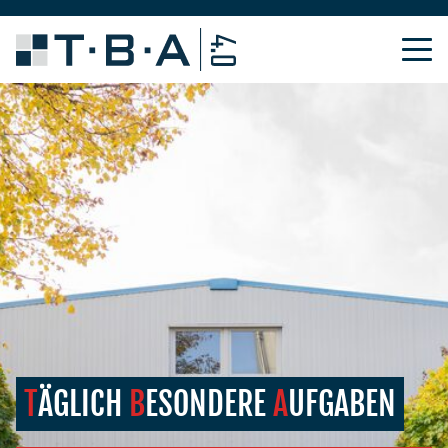
T
ÄGLICH
B
ESONDERE
A
UFGABEN