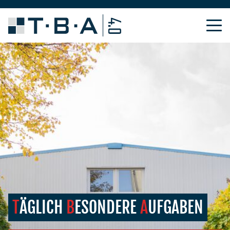
T
ÄGLICH
B
ESONDERE
A
UFGABEN