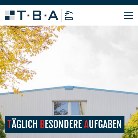
T
ÄGLICH
B
ESONDERE
A
UFGABEN